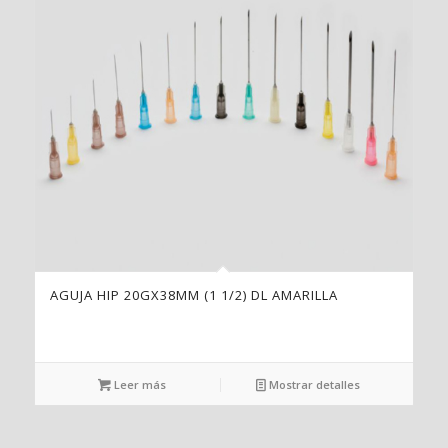
AGUJA HIP 20GX38MM (1 1/2) DL AMARILLA
Leer más
Mostrar detalles