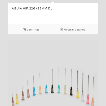
AGUJA HIP 22GX32MM DL
Leer más
Mostrar detalles