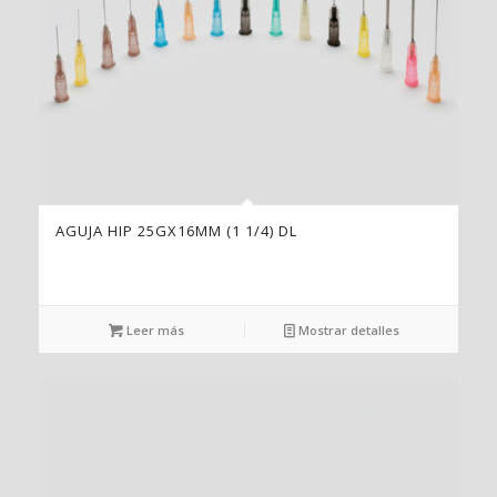
AGUJA HIP 25GX16MM (1 1/4) DL
Leer más
Mostrar detalles